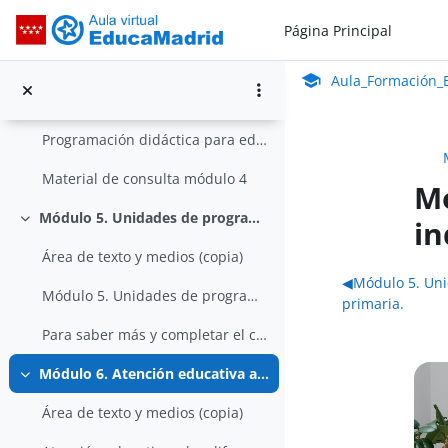
Salta al contenido principal
Área de texto y medios
Página Principal
Aula_Formación_En Línea_ISMIE
Módulo 4. Programación didáctica para educación primaria.
Colapsar
Aula Virtual de Educa
Aula_Formación_E
Área de texto y medios
Programación didáctica para educación primaria.
Material de consulta módulo 4
Mó
Módulo 5. Unidades de programación didáctica para educación primaria.
in
Colapsar
Área de texto y medios (copia)
Perfila
◀︎
Módulo 5. Uni
Módulo 5. Unidades de programación didáctica para educación primaria.
primaria.
Para saber más y completar el cuestionario
Módulo 6. Atención educativa a las diferencias individuales de los alumnos
Colapsar
Área de texto y medios (copia)