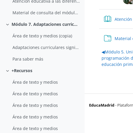
Atención educativa a las diferencias individuales de los alumnos
Material de consulta del módulo 6
Atención 
Módulo 7. Adaptaciones curriculares significativas y no significativas.
Colapsar
Área de texto y medios (copia)
Material
Adaptaciones curriculares significativas y no significativas.
◀︎
Módulo 5. Un
programación d
Para saber más
educación prim
+Recursos
Colapsar
Área de texto y medios
Área de texto y medios
EducaMadrid
-
Platafor
Área de texto y medios
Área de texto y medios
Área de texto y medios