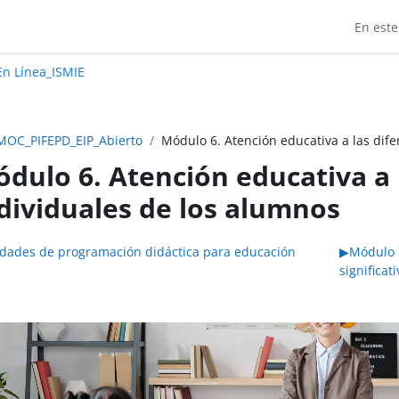
En este
Madrid:
n Línea_ISMIE
MOC_PIFEPD_EIP_Abierto
Módulo 6. Atención educativa a las dife
dulo 6. Atención educativa a 
dividuales de los alumnos
do de sección
dades de programación didáctica para educación
▶︎
Módulo 7
significati