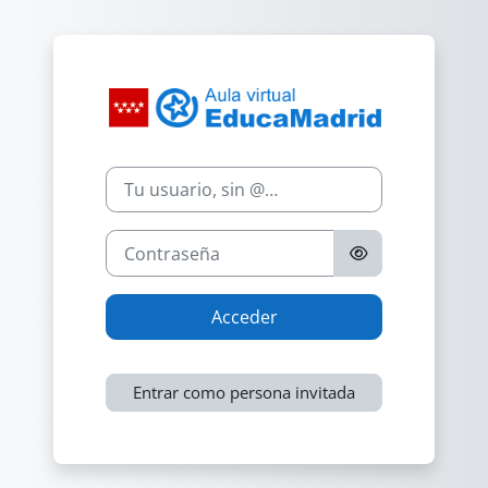
Salta al contenido principal
Nombre de usuario
Contraseña
Acceder
Entrar como persona invitada