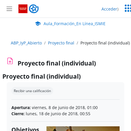
Salta al contenido principal
Ser
Aula_Formación_En Línea_ISMIE
Acceder
)
Ed
Panel lateral
Aula Virtual de EducaMadrid:
Aula_Formación_En Línea_ISMIE
ABP_IyP_Abierto
Proyecto final
Proyecto final (individual)
Proyecto final (individual)
Proyecto final (individual)
Requisitos de finalización
Recibir una calificación
Apertura:
viernes, 8 de junio de 2018, 01:00
Cierre:
lunes, 18 de junio de 2018, 00:55
Objetivos