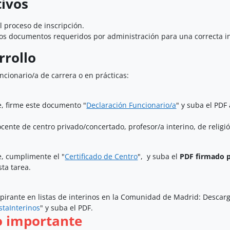
ivos
el proceso de inscripción.
os documentos requeridos por administración para una correcta insc
rollo
uncionario/a de carrera o en prácticas:
, firme este documento "
Declaración Funcionario/a
" y suba el PDF 
docente de centro privado/concertado, profesor/a interino, de religi
, cumplimente el "
Certificado de Centro
", y suba el
PDF firmado po
sta tarea.
pirante en listas de interinos en la Comunidad de Madrid:
Descarg
staInterinos
" y suba el PDF.
o importante