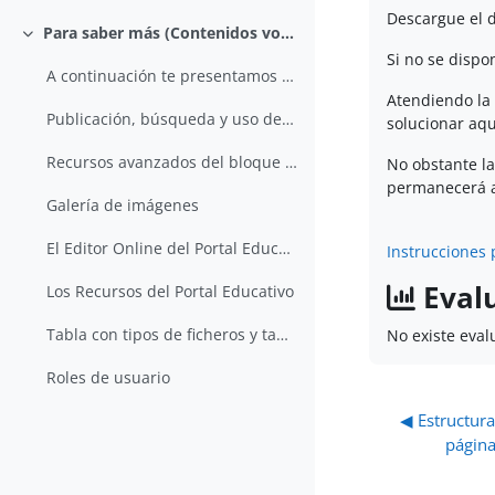
Descargue el d
Para saber más (Contenidos voluntarios)
Colapsar
Si no se dispon
A continuación te presentamos una serie de conteni...
Atendiendo la
Publicación, búsqueda y uso de materiales
solucionar aqu
Recursos avanzados del bloque de diseño personalizado y accesible
No obstante la
permanecerá a
Galería de imágenes
El Editor Online del Portal Educativo
Instrucciones 
Eval
Los Recursos del Portal Educativo
Tabla con tipos de ficheros y tamaños para subir al Portal Educativo
No existe eval
Roles de usuario
◀︎ Estructura
página