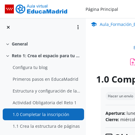
Salta al contenido principal
Página Principal
Aula_Formación_En Línea_ISMIE
Aula Virtual de Educa
Aula_Formación_E
General
Colapsar
Reto 1: Crea el espacio para tu blog
Colapsar
Configura tu blog
1.0 Comp
Primeros pasos en EducaMadrid
Requisitos de 
Estructura y configuración de las páginas de nuestra web
Hacer un envío
Actividad Obligatoria del Reto 1
Apertura:
lune
1.0 Completar la inscripción
Cierre:
miércol
1.1 Crea la estructura de páginas