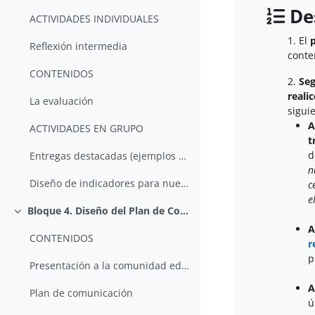
Des
ACTIVIDADES INDIVIDUALES
1. El
Reflexión intermedia
conte
CONTENIDOS
2.
Se
reali
La evaluación
sigui
A
ACTIVIDADES EN GRUPO
t
d
Entregas destacadas (ejemplos de ediciones anterio...
n
Diseño de indicadores para nuestro Plan de Evaluación
c
e
Bloque 4. Diseño del Plan de Comunicación
Colapsar
A
CONTENIDOS
r
p
Presentación a la comunidad educativa
A
Plan de comunicación
ú