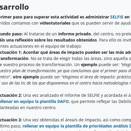
arrollo
primer paso para superar esta actividad es administrar
SELFIE
en 
nidos contamos con
vídeotutoriales
que os pueden servir de ayuda
gundo paso:
Al tratarse de un
informe privado
, del centro, no pr
céis una reflexión sobre los resultados obtenidos
. Para ello os inv
entes actuaciones en el equipo de trabajo:
ctuación 1:
Acordar qué áreas de impacto pueden ser las más ad
ransformación
. No se trata de elegir todas las áreas, sino aquell
e vuestro proceso de transformación. Un
ejemplo
puede ser:
"eleg
uestro plan de transformación, ya que concluimos que el primer paso de
entro
",
otro ejemplo
puede ser
"elegimos el área de impacto: práctic
l uso de las tic de las que disponemos en el centro hacia metodologías 
ctuación 2:
Una vez analizado el informe de SELFIE y acordada el á
ellenar en equipo la plantilla DAFO
, que permite reflejar las Debi
lanteadas en nuestro centro.
ctuación 3:
Una vez obtenidas el área/s de impacto, así como com
ltimo paso,
rellenar en equipo la plantilla de prioridades análisis