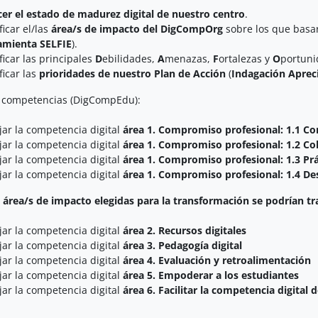
er el estado de madurez digital de nuestro centro
.
ficar el/las
área/s de impacto del DigCompOrg
sobre los que basar
amienta SELFIE
).
ficar las principales
D
ebilidades,
A
menazas,
F
ortalezas y
O
portuni
ficar las
prioridades de nuestro Plan de Acción
(
Indagación Apreci
s competencias (DigCompEdu):
jar la competencia digital
área 1. Compromiso profesional: 1.1 Co
jar la competencia digital
área 1. Compromiso profesional: 1.2 Co
jar la competencia digital
área 1. Compromiso profesional: 1.3 Prác
jar la competencia digital
área 1. Compromiso profesional: 1.4 Des
l área/s de impacto elegidas para la transformación
se podrían tra
jar la competencia digital
área 2. Recursos digitales
jar la competencia digital
área 3. Pedagogía digital
jar la competencia digital
área 4. Evaluación y retroalimentación
jar la competencia digital
área 5. Empoderar a los estudiantes
jar la competencia digital
área 6. Facilitar la competencia digital 