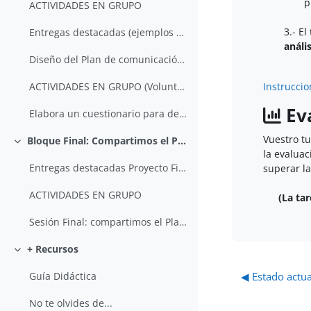
p
ACTIVIDADES EN GRUPO
3.- El
Entregas destacadas (ejemplos de ediciones anterio...
análi
Diseño del Plan de comunicación mínimo viable
Instruccio
ACTIVIDADES EN GRUPO (Voluntaria)
Ev
Elabora un cuestionario para detectar Early Adopters
Vuestro tu
Bloque Final: Compartimos el Plan de Acción
Colapsar
la evaluac
Entregas destacadas Proyecto Final
superar la
ACTIVIDADES EN GRUPO
(La ta
Sesión Final: compartimos el Plan de Acción
+ Recursos
Colapsar
◀︎ Estado actu
Guía Didáctica
No te olvides de...