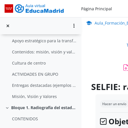
Salta al contenido principal
Bloque 0. Razones para el cambio. ¿Quiénes somos? ¿Qué queremos ser? ¿En qué creemos?
Página Principal
Colapsar
Aula_Formación_En Línea_ISMIE
Contenidos: introducción a los materiales del curs...
Aula Virtual de Educa
Aula_Formación_E
DigCompOrg. Una mirada pedagógica para el cambio
Apoyo estratégico para la transformación digital del centro
Contenidos: misión, visión y valores de nuestro ce...
Cultura de centro
ACTIVIDADES EN GRUPO
SELFIE: 
Entregas destacadas (ejemplos de ediciones anterio...
Misión, Visión y Valores
Requisitos de 
Hacer un envío
Bloque 1. Radiografía del estado actual de nuestro centro
Colapsar
CONTENIDOS
Objet