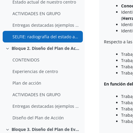
Estado actual de nuestro centro
Conoc
Identi
ACTIVIDADES EN GRUPO
(
Herr
Identi
Entregas destacadas (ejemplos de ediciones anterio...
Identi
SELFIE: radiografía del estado actual de nuestro centro
Respecto a la
Bloque 2. Diseño del Plan de Acción (Cómo hacer SELFIE)
Colapsar
Traba
CONTENIDOS
Traba
Traba
Experiencias de centro
Traba
Plan de acción
En función de
ACTIVIDADES EN GRUPO
Traba
Traba
Entregas destacadas (ejemplos de ediciones anterio...
Traba
Traba
Diseño del Plan de Acción
Traba
Bloque 3. Diseño del Plan de Evaluación
Colapsar