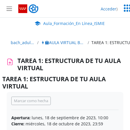
Salta al contenido principal
Ser
Aula_Formación_En Línea_ISMIE
Acceder
)
Ed
Panel lateral
Aula Virtual de EducaMadrid:
Aula_Formación_En Línea_ISMIE
bach_adultos_2edición
👩‍🏫AULA VIRTUAL BACHILLERATO ADULTOS
TAREA 1: ESTRUCTURA DE TU AULA
VIRTUAL
TAREA 1: ESTRUCTURA DE TU AULA
VIRTUAL
Requisitos de finalización
Marcar como hecha
Apertura:
lunes, 18 de septiembre de 2023, 10:00
Cierre:
miércoles, 18 de octubre de 2023, 23:59