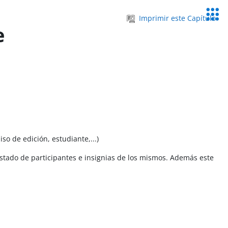
Servic
Imprimir este Capítulo
Educa
e
o de edición, estudiante,...)
listado de participantes e insignias de los mismos. Además este