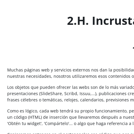
Salta al contenido principal
2.H. Incrust
Muchas páginas web y servicios externos nos dan la posibilidad
nuestras necesidades, nosotros utilizaremos esos contenidos o
Los objetos que pueden ofrecer las webs son de lo más variado e 
presentaciones (SlideShare, Scribd, Issuu,...), publicaciones cre
frases célebres o temáticas, relojes, calendarios, previsiones met
Como es lógico, cada web tendrá su propio funcionamiento, pe
un código (HTML) de inserción que llevaremos después a nuestro
'Obtén tu widget', 'Compártelo'... o algo que haga referencia a l