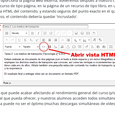
porciona la página web externa, volveremos después a nuestro curs
urso de tipo página, en la página de un recurso de tipo libro, en 
vista HTML del contenido, y estando seguros del punto exacto en el
o, el contenido debería quedar 'incrustado'.
que puede acabar afectando al rendimiento general del curso (y/o de
sual que pueda ofrecer, y nuestros alumnos acceden todos simultá
ga puede no ser el óptimo (muchas descargas simultáneas de vídeos