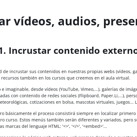
ar vídeos, audios, prese
1. Incrustar contenido extern
 de incrustar sus contenidos en nuestras propias webs (vídeos, gal
 recursos también en los cursos que creemos en el aula virtual.
imaginable, desde vídeos (YouTube, Vimeo,...), galerías de imágenes 
adas con contenido de redes sociales (Flipboard, Paper.Li,...), perso
eorológicas, cotizaciones en bolsa, mascotas virtuales, juegos... La 
ro básicamente el proceso consistirá siempre en localizar prime
 curso. Estos menús también serán diferentes y variados, pero suele
as marcas del lenguaje HTML: '<>', '</>', '<embed>'...