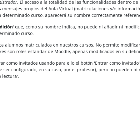
nistrador.
El acceso a la totalidad de las funcionalidades dentro de 
 mensajes propios del Aula Virtual (matriculaciones y/o información
 un determinado curso, aparecerá su nombre correctamente referen
dición
' que, como su nombre indica, no puede ni añadir ni modifica
terminado curso.
los alumnos matriculados en nuestros cursos. No permite modificar l
ores son roles estándar de Moodle, apenas modificados en su defini
r como invitados usando para ello el botón 'Entrar como invitado' en
e ser configurado, en su caso, por el profesor), pero no pueden ni m
 lectura'.