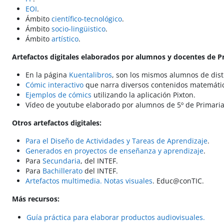
EOI
.
Ámbito
científico-tecnológico
.
Ámbito
socio-lingüistico
.
Ámbito
artístico
.
Artefactos digitales elaborados por alumnos y docentes de Pri
En la página
Kuentalibros
, son los mismos alumnos de dist
Cómic interactivo
que narra diversos contenidos matemático
Ejemplos de cómics
utilizando la aplicación Pixton.
Vídeo de youtube elaborado por alumnos de 5º de Primaria
Otros artefactos digitales:
Para el Diseño de Actividades y Tareas de Aprendizaje
.
Generados en proyectos de enseñanza y aprendizaje
.
Para
Secundaria
, del INTEF.
Para
Bachillerato
del INTEF.
Artefactos multimedia. Notas visuales
. Educ@conTIC.
Más recursos:
Guía práctica para elaborar productos audiovisuales.