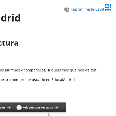
Servic
Imprimir este Capítulo
Educa
drid
ctura
ros alumnos y compañeros, si queremos que nos visiten:
uestro nombre de usuario en EducaMadrid