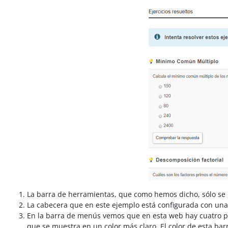
La barra de herramientas, que como hemos dicho, sólo se
La cabecera que en este ejemplo está configurada con un
En la barra de menús vemos que en esta web hay cuatro pági
que se muestra en un color más claro. El color de esta ba