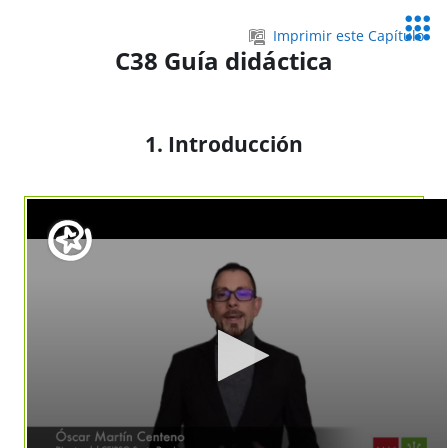
Salta al contenido principal
Servic
Imprimir este Capítulo
Educa
C38 Guía didáctica
1. Introducción