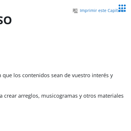
Servic
Imprimir este Capítulo
Educa
SO
n que los contenidos sean de vuestro interés y
ra crear arreglos, musicogramas y otros materiales