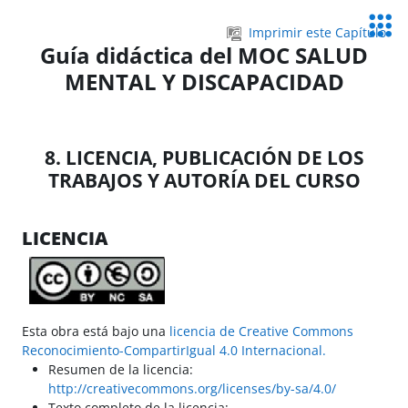
Salta al contenido principal
Servic
Imprimir este Capítulo
Educa
Guía didáctica del MOC SALUD
MENTAL Y DISCAPACIDAD
8. LICENCIA, PUBLICACIÓN DE LOS
TRABAJOS Y AUTORÍA DEL CURSO
LICENCIA
Esta obra está bajo una
licencia de Creative Commons
Reconocimiento-CompartirIgual 4.0 Internacional.
Resumen de la licencia:
http://creativecommons.org/licenses/by-sa/4.0/
Texto completo de la licencia: