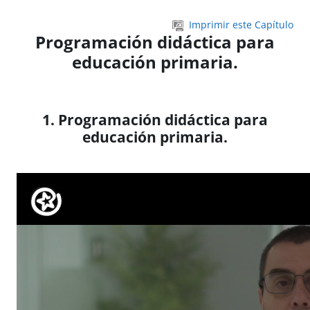
Salta al contenido principal
Imprimir este Capítulo
Programación didáctica para
educación primaria.
1. Programación didáctica para
educación primaria.