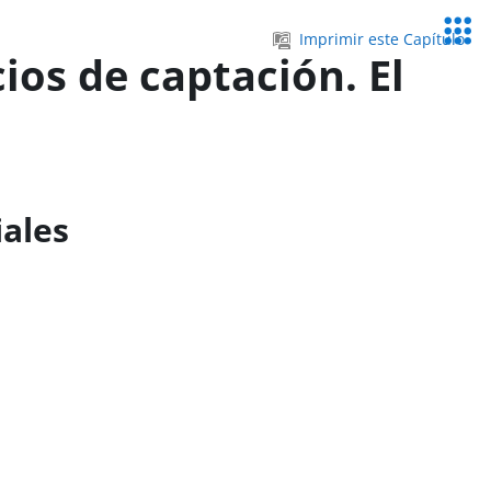
Servic
Imprimir este Capítulo
Educa
ios de captación. El
iales