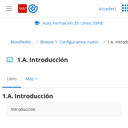
Salta al contenido principal
Ser
Aula_Formación_En Línea_ISMIE
Acceder
)
Ed
Panel lateral
Aula Virtual de EducaMadrid:
Aula_Formación_En Línea_ISMIE
MoodleAbierto
Bloque 1: Configuramos nuestro curso
1.A. Introducción
Libro
Más
1.A. Introducción
Requisitos de finalización
Introducción