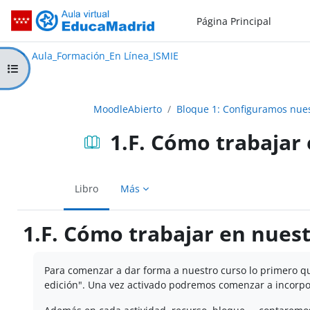
Salta al contenido principal
Página Principal
Aula_Formación_En Línea_ISMIE
Aula Virtual de EducaMadrid:
Aula_Formación_En Línea_ISMIE
Abrir índice del curso
MoodleAbierto
Bloque 1: Configuramos nue
1.F. Cómo trabajar
Libro
Más
1.F. Cómo trabajar en nues
Requisitos de finalización
Para comenzar a dar forma a nuestro curso lo primero q
edición". Una vez activado podremos comenzar a incorpora