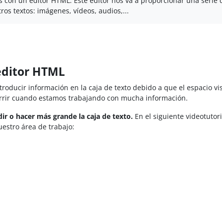
s con un editor HTML. Este editor nos va a proporcionar una serie 
os textos: imágenes, vídeos, audios,...
 editor HTML
roducir información en la caja de texto debido a que el espacio vi
rrir cuando estamos trabajando con mucha información.
ir o hacer más grande la caja de texto.
En el siguiente videotutori
estro área de trabajo: