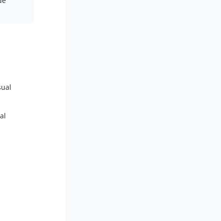
de
sual
al