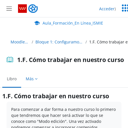
Salta al contenido principal
Ser
Aula_Formación_En Línea_ISMIE
Acceder
)
Ed
Panel lateral
Aula Virtual de EducaMadrid:
Aula_Formación_En Línea_ISMIE
MoodleAbierto
Bloque 1: Configuramos nuestro curso
1.F. Cómo trabajar en nuestro curso
Libro
Más
1.F. Cómo trabajar en nuestro curso
Requisitos de finalización
Para comenzar a dar forma a nuestro curso lo primero
que tendremos que hacer será activar lo que se
conoce como "Modo edición". Una vez activado
podremos comenzar a incorporar contenidos,