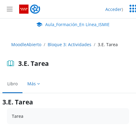
Salta al contenido principal
Ser
Aula_Formación_En Línea_ISMIE
Acceder
)
Ed
Panel lateral
Aula Virtual de EducaMadrid:
Aula_Formación_En Línea_ISMIE
MoodleAbierto
Bloque 3: Actividades
3.E. Tarea
3.E. Tarea
Libro
Más
3.E. Tarea
Requisitos de finalización
Tarea