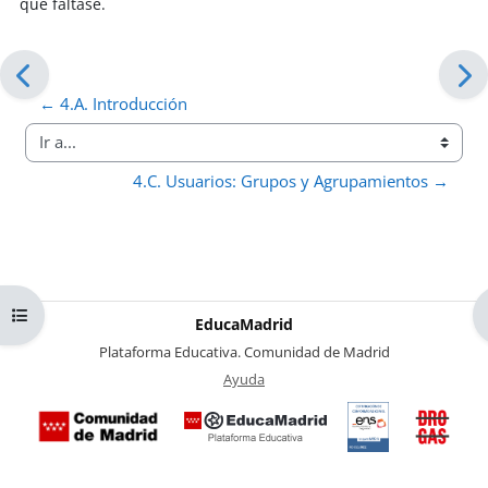
que faltase.
← 4.A. Introducción
Ir a...
4.C. Usuarios: Grupos y Agrupamientos →
Abrir índice del curso
EducaMadrid
-
Plataforma Educativa. Comunidad de Madrid
-
Ayuda
(en ventana nueva)
Certificación
Buzó
de
anóni
conformidad
del Pl
con el
Region
Esquema
contra 
Nacional de
Drogas
Seguridad