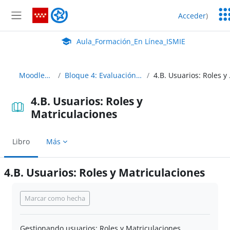
Salta al contenido principal
Ser
Aula_Formación_En Línea_ISMIE
Acceder
)
Ed
Panel lateral
Aula Virtual de EducaMadrid:
Aula_Formación_En Línea_ISMIE
MoodleAbierto
Bloque 4: Evaluación y calificación
4.B. Us
4.B. Usuarios: Roles y
Matriculaciones
Libro
Más
4.B. Usuarios: Roles y Matriculaciones
Requisitos de finalización
Marcar como hecha
Gestionando usuarios: Roles y Matriculaciones