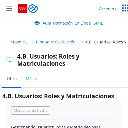
Salta al contenido principal
Ser
Aula_Formación_En Línea_ISMIE
Acceder
)
Ed
Panel lateral
Aula Virtual de EducaMadrid:
Aula_Formación_En Línea_ISMIE
MoodleAbierto
Bloque 4: Evaluación y calificación
4.B. Us
4.B. Usuarios: Roles y
Matriculaciones
Libro
Más
4.B. Usuarios: Roles y Matriculaciones
Requisitos de finalización
Marcar como hecha
Gestionando usuarios: Roles y Matriculaciones