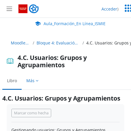
Salta al contenido principal
Ser
Aula_Formación_En Línea_ISMIE
Acceder
)
Ed
Panel lateral
Aula Virtual de EducaMadrid:
Aula_Formación_En Línea_ISMIE
MoodleAbierto
Bloque 4: Evaluación y calificación
4.C. Usuarios: Grupos y
Agrupamientos
Libro
Más
4.C. Usuarios: Grupos y Agrupamientos
Requisitos de finalización
Marcar como hecha
Gestionando usuarios: Grupos y Agrupamientos