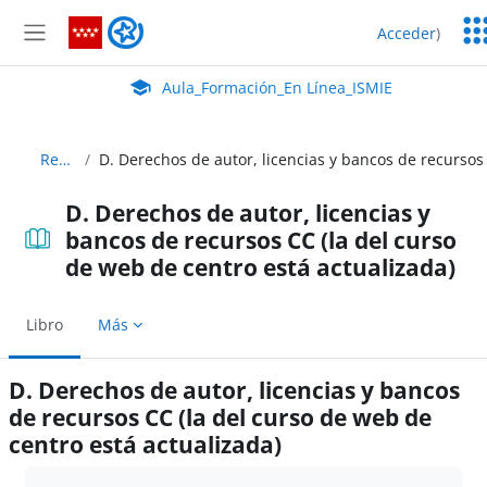
Salta al contenido principal
Ser
Aula_Formación_En Línea_ISMIE
Acceder
)
Ed
Panel lateral
Aula Virtual de EducaMadrid:
Aula_Formación_En Línea_ISMIE
Recursos
D. Derechos de autor, licencias y
bancos de recursos CC (la del curso
de web de centro está actualizada)
Libro
Más
D. Derechos de autor, licencias y bancos
de recursos CC (la del curso de web de
centro está actualizada)
Requisitos de finalización