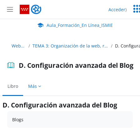
Salta al contenido principal
Ser
Aula_Formación_En Línea_ISMIE
Acceder
)
Ed
Panel lateral
Aula Virtual de EducaMadrid:
Aula_Formación_En Línea_ISMIE
WebEduca_C24
TEMA 3: Organización de la web, recursos colaborativos, navegación y usabilidad
D. Configuración avanzada del Blog
Libro
Más
D. Configuración avanzada del Blog
Requisitos de finalización
Blogs