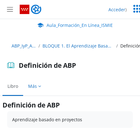
Salta al contenido principal
Ser
Aula_Formación_En Línea_ISMIE
Acceder
)
Ed
Panel lateral
Aula Virtual de EducaMadrid:
Aula_Formación_En Línea_ISMIE
ABP_IyP_Abierto
BLOQUE 1. El Aprendizaje Basado en Proyectos
Definición de ABP
Libro
Más
Definición de ABP
Requisitos de finalización
Aprendizaje basado en proyectos