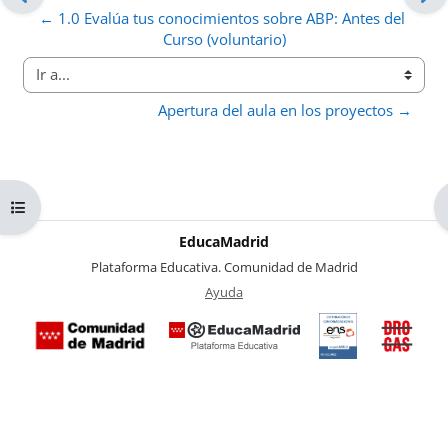
← 1.0 Evalúa tus conocimientos sobre ABP: Antes del 
Curso (voluntario)
Ir a...
Apertura del aula en los proyectos →
Abrir índice del curso
EducaMadrid
-
Plataforma Educativa. Comunidad de Madrid
-
Ayuda
(en ventana nueva)
Certificación
Buzó
de
anóni
conformidad
del Pl
con el
Region
Esquema
contra 
Nacional de
Drogas
Seguridad
la
(categoría
Comuni
MEDIA). El
de Mad
documento
se abrirá en