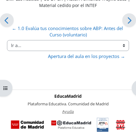
Material cedido por el INTEF
← 1.0 Evalúa tus conocimientos sobre ABP: Antes del 
Curso (voluntario)
Ir a...
Apertura del aula en los proyectos →
Abrir índice del curso
EducaMadrid
-
Plataforma Educativa. Comunidad de Madrid
-
Ayuda
(en ventana nueva)
Certificación
Buzó
de
anóni
conformidad
del Pl
con el
Region
Esquema
contra 