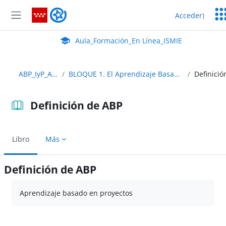
Salta al contenido principal
Ser
Aula_Formación_En Línea_ISMIE
Acceder
)
Ed
Panel lateral
Aula Virtual de EducaMadrid:
Aula_Formación_En Línea_ISMIE
ABP_IyP_Abierto
BLOQUE 1. El Aprendizaje Basado en Proyectos
Definición de ABP
Libro
Más
Definición de ABP
Requisitos de finalización
Aprendizaje basado en proyectos