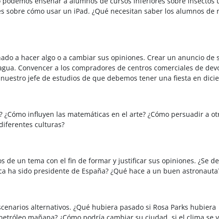
o podemos enseñar a alumnos de cursos inferiores sobre insectos ú
s sobre cómo usar un iPad. ¿Qué necesitan saber los alumnos de 
ado a hacer algo o a cambiar sus opiniones. Crear un anuncio de s
agua. Convencer a los compradores de centros comerciales de dev
nuestro jefe de estudios de que debemos tener una fiesta en dic
r? ¿Cómo influyen las
matemáticas en el
arte? ¿Cómo persuadir a ot
diferentes culturas?
 de un tema con el fin de formar y justificar sus opiniones. ¿Se d
nca ha sido presidente de España? ¿Qué hace a un buen astronaut
scenarios alternativos. ¿Qué hubiera pasado si Rosa Parks hubiera
petróleo mañana? ¿Cómo podría cambiar su ciudad, si el clima se v