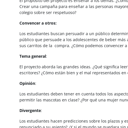
El propósito del proyecto es enseñar a los demás. ¿Cóm
Crear una campaña para enseñar a las personas mayore
colegio sobre ser respetuoso?
Convencer a otros:
Los estudiantes buscan persuadir a un público determin
público que persuade a los adolescentes de beber más 
sus carritos de la compra. ¿Cómo podemos convencer a 
Tema general
:
El proyecto aborda las grandes ideas. ¿Qué significa lee
escritores? ¿Cómo están bien y el mal representados en 
Opinión
:
Los estudiantes deben tener en cuenta todos los aspectos
permitir las mascotas en clase? ¿Por qué una mujer nu
Divergente
:
Los estudiantes hacen predicciones sobre los plazos y e
renunciado a su asiento? ¿Y si el mundo se quedara sin 