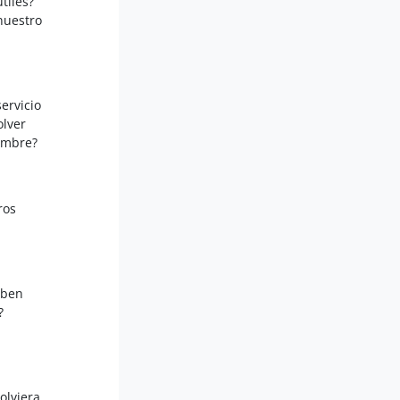
tiles?
nuestro
ervicio
olver
iembre?
ros
eben
a?
olviera