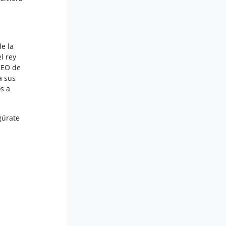
e la
l rey
CEO de
a sus
s a
gúrate