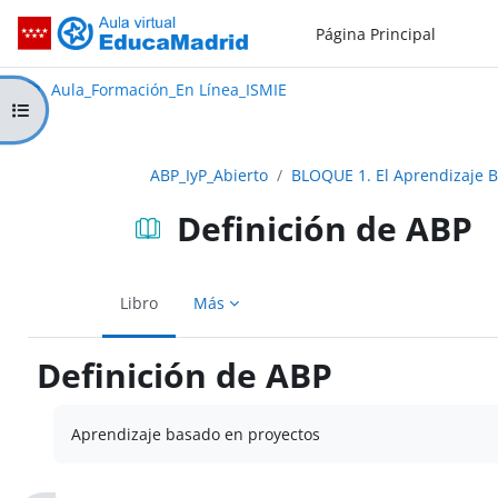
Salta al contenido principal
Página Principal
Aula_Formación_En Línea_ISMIE
Aula Virtual de EducaMadrid:
Aula_Formación_En Línea_ISMIE
Abrir índice del curso
ABP_IyP_Abierto
BLOQUE 1. El Aprendizaje 
Definición de ABP
Libro
Más
Definición de ABP
Requisitos de finalización
Aprendizaje basado en proyectos