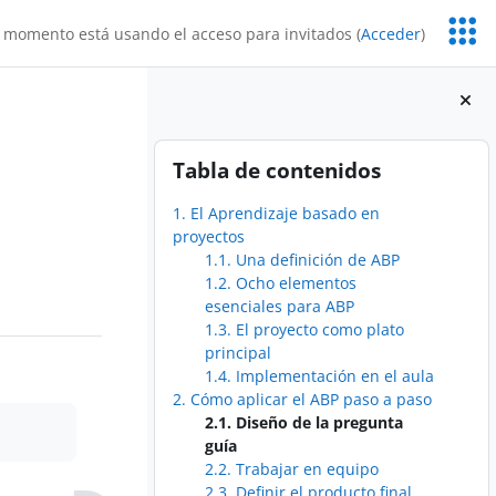
Servic
 momento está usando el acceso para invitados (
Acceder
)
Educa
Bloques
Salta Tabla de contenidos
Tabla de contenidos
1. El Aprendizaje basado en
proyectos
1.1. Una definición de ABP
1.2. Ocho elementos
esenciales para ABP
1.3. El proyecto como plato
principal
1.4. Implementación en el aula
2. Cómo aplicar el ABP paso a paso
2.1. Diseño de la pregunta
guía
2.2. Trabajar en equipo
2.3. Definir el producto final