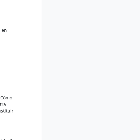
d en
 ¿Cómo
tra
stituir