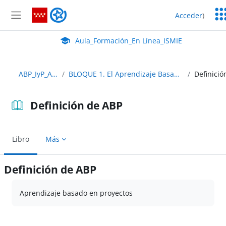
Salta al contenido principal
Ser
Aula_Formación_En Línea_ISMIE
Acceder
)
Ed
Panel lateral
Aula Virtual de EducaMadrid:
Aula_Formación_En Línea_ISMIE
ABP_IyP_Abierto
BLOQUE 1. El Aprendizaje Basado en Proyectos
Definición de ABP
Libro
Más
Definición de ABP
Requisitos de finalización
Aprendizaje basado en proyectos