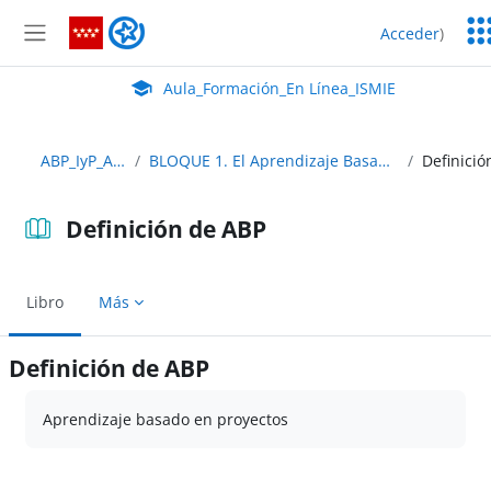
Salta al contenido principal
Ser
Aula_Formación_En Línea_ISMIE
Acceder
)
Ed
Panel lateral
Aula Virtual de EducaMadrid:
Aula_Formación_En Línea_ISMIE
ABP_IyP_Abierto
BLOQUE 1. El Aprendizaje Basado en Proyectos
Definición de ABP
Libro
Más
Definición de ABP
Requisitos de finalización
Aprendizaje basado en proyectos