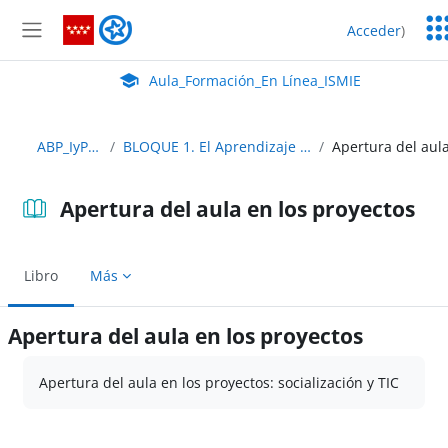
Salta al contenido principal
Ser
Aula_Formación_En Línea_ISMIE
Acceder
)
Ed
Panel lateral
Aula Virtual de EducaMadrid:
Aula_Formación_En Línea_ISMIE
ABP_IyP_Abierto
BLOQUE 1. El Aprendizaje Basado en Proyectos
Apertura del aula en los proyectos
Libro
Más
Apertura del aula en los proyectos
Requisitos de finalización
Apertura del aula en los proyectos: socialización y TIC