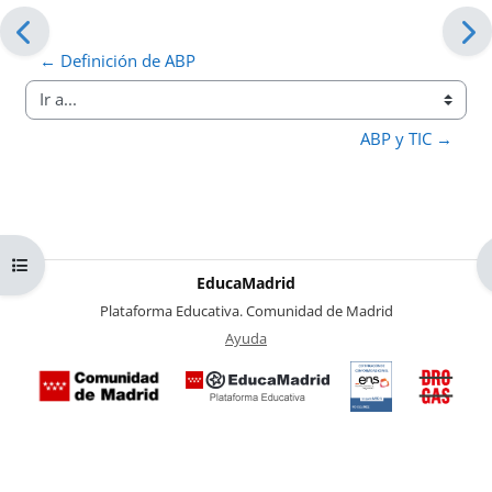
← Definición de ABP
Ir a...
ABP y TIC →
Abrir índice del curso
EducaMadrid
-
Plataforma Educativa. Comunidad de Madrid
-
Ayuda
(en ventana nueva)
Certificación
Buzó
de
anóni
conformidad
del Pl
con el
Region
Esquema
contra 
Nacional de
Drogas
Seguridad
la
(categoría
Comuni
MEDIA). El
de Mad
documento