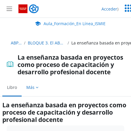
Salta al contenido principal
Ser
Aula_Formación_En Línea_ISMIE
Acceder
)
Ed
Panel lateral
Aula Virtual de EducaMadrid:
Aula_Formación_En Línea_ISMIE
ABP_IyP_Abierto
BLOQUE 3. El ABP en tu centro y en tu red de aprendizaje
La enseñanza basada en proyectos
como proceso de capacitación y
desarrollo profesional docente
Libro
Más
La enseñanza basada en proyectos como
proceso de capacitación y desarrollo
profesional docente
Requisitos de finalización