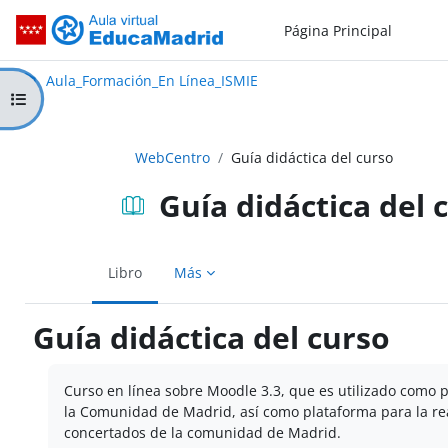
Salta al contenido principal
Página Principal
Aula_Formación_En Línea_ISMIE
Aula Virtual de EducaMadrid:
Aula_Formación_En Línea_ISMIE
Abrir índice del curso
WebCentro
Guía didáctica del curso
Guía didáctica del 
Libro
Más
Guía didáctica del curso
Requisitos de finalización
Curso en línea sobre Moodle 3.3, que es utilizado como 
la Comunidad de Madrid, así como plataforma para la real
concertados de la comunidad de Madrid.