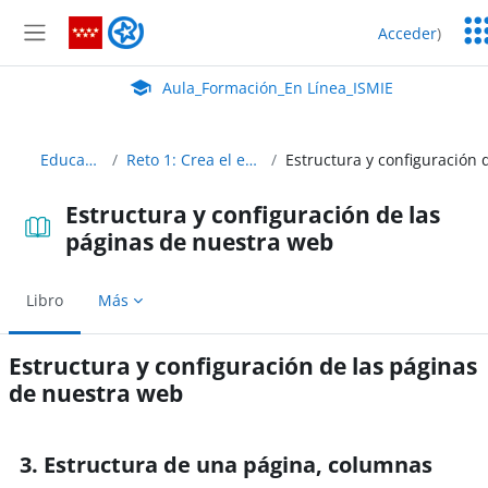
Salta al contenido principal
Ser
Aula_Formación_En Línea_ISMIE
Acceder
)
Ed
Panel lateral
Aula Virtual de EducaMadrid:
Aula_Formación_En Línea_ISMIE
EducaMadrid10
Reto 1: Crea el espacio para tu blog
Estructura y configuración de las
páginas de nuestra web
Libro
Más
Estructura y configuración de las páginas
de nuestra web
Requisitos de finalización
3. Estructura de una página, columnas