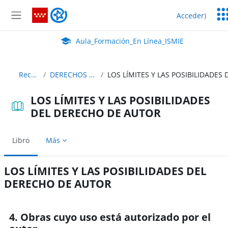
Salta al contenido principal
Ser
Aula_Formación_En Línea_ISMIE
Acceder
)
Ed
Panel lateral
Aula Virtual de EducaMadrid:
Aula_Formación_En Línea_ISMIE
Recursos
DERECHOS DE AUTOR
LOS LÍMITES Y LAS POSIBILIDADES
DEL DERECHO DE AUTOR
Libro
Más
LOS LÍMITES Y LAS POSIBILIDADES DEL
DERECHO DE AUTOR
Requisitos de finalización
4. Obras cuyo uso está autorizado por el