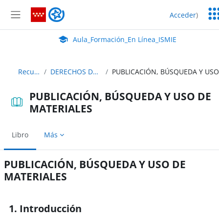
Salta al contenido principal
Ser
Aula_Formación_En Línea_ISMIE
Acceder
)
Ed
Panel lateral
Aula Virtual de EducaMadrid:
Aula_Formación_En Línea_ISMIE
Recursos
DERECHOS DE AUTOR
PUBLICACIÓN, BÚSQUEDA Y USO DE
MATERIALES
Libro
Más
PUBLICACIÓN, BÚSQUEDA Y USO DE
MATERIALES
Requisitos de finalización
1. Introducción