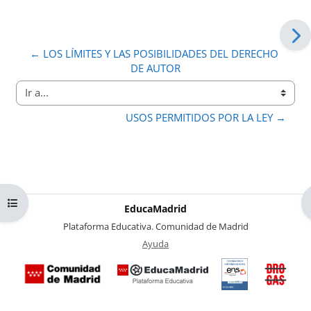
← LOS LÍMITES Y LAS POSIBILIDADES DEL DERECHO 
DE AUTOR
Ir a...
USOS PERMITIDOS POR LA LEY →
Abrir índice del curso
EducaMadrid
-
Plataforma Educativa. Comunidad de Madrid
-
Ayuda
(en ventana nueva)
Certificación
Buzó
de
anóni
conformidad
del Pl
con el
Region
Esquema
contra 
Nacional de
Drogas