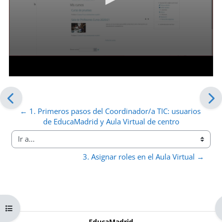
← 1. Primeros pasos del Coordinador/a TIC: usuarios 
de EducaMadrid y Aula Virtual de centro
Ir a...
3. Asignar roles en el Aula Virtual →
Abrir índice del curso
EducaMadrid