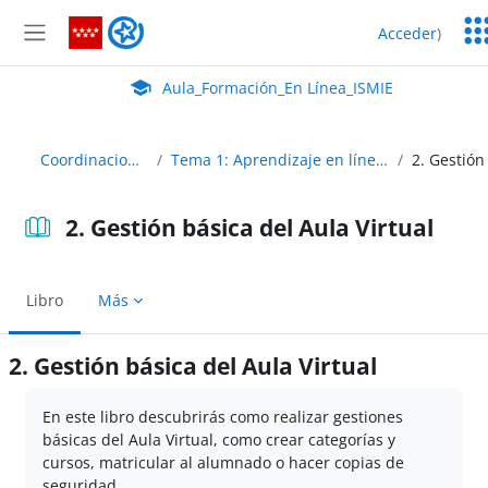
Salta al contenido principal
Ser
Aula_Formación_En Línea_ISMIE
Acceder
)
Ed
Panel lateral
Aula Virtual de EducaMadrid:
Aula_Formación_En Línea_ISMIE
Coordinacion_TIC_20_21_ABIERTO
Tema 1: Aprendizaje en línea, Aula Virtual y usuarios de EducaMadrid
2. Gestión básica del Aula Virtual
Libro
Más
2. Gestión básica del Aula Virtual
Requisitos de finalización
En este libro descubrirás como realizar gestiones
básicas del Aula Virtual, como crear categorías y
cursos, matricular al alumnado o hacer copias de
seguridad.