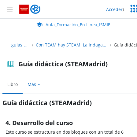
Salta al contenido principal
Ser
Aula_Formación_En Línea_ISMIE
Acceder
)
Ed
Panel lateral
Aula Virtual de EducaMadrid:
Aula_Formación_En Línea_ISMIE
guias_didacticas
Con TEAM hay STEAM: La indagación en el desarrollo de proyectos
Guía didáctica (STEAMadrid)
Libro
Más
Guía didáctica (STEAMadrid)
Requisitos de finalización
4. Desarrollo del curso
Este curso se estructura en dos bloques con un total de 6