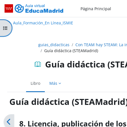
Salta al contenido principal
Página Principal
Aula_Formación_En Línea_ISMIE
Aula Virtual de EducaMadrid:
Aula_Formación_En Línea_ISMIE
Abrir índice del curso
guias_didacticas
Con TEAM hay STEAM: La in
Guía didáctica (STEAMadrid)
Guía didáctica (ST
Libro
Más
Guía didáctica (STEAMadrid
Requisitos de finalización
8. Licencia, publicación de lo