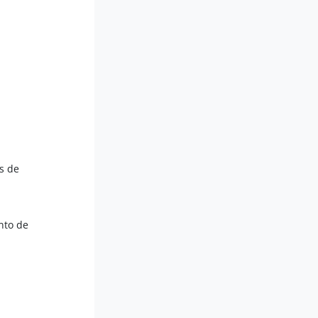
es de
ento de