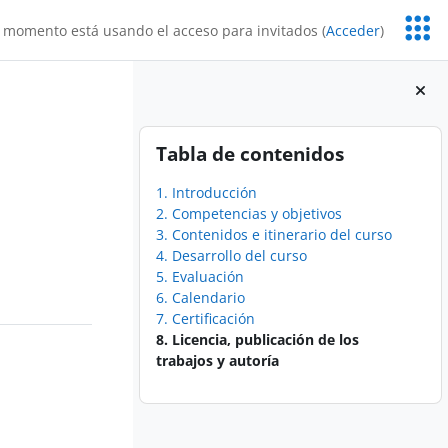
Servic
 momento está usando el acceso para invitados (
Acceder
)
Educa
Bloques
Salta Tabla de contenidos
Tabla de contenidos
1. Introducción
2. Competencias y objetivos
3. Contenidos e itinerario del curso
4. Desarrollo del curso
5. Evaluación
6. Calendario
7. Certificación
8. Licencia, publicación de los
trabajos y autoría