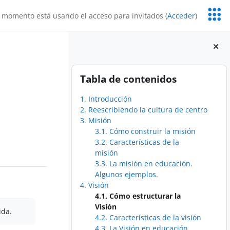
Servic
 momento está usando el acceso para invitados (
Acceder
)
Educa
Bloques
Salta Tabla de contenidos
Tabla de contenidos
1. Introducción
2. Reescribiendo la cultura de centro
3. Misión
3.1. Cómo construir la misión
3.2. Características de la
misión
3.3. La misión en educación.
Algunos ejemplos.
4. Visión
4.1. Cómo estructurar la
Visión
ida.
4.2. Características de la visión
4.3. La Visión en educación.