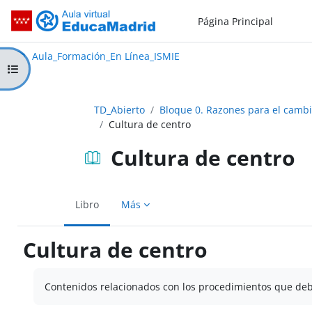
Salta al contenido principal
Página Principal
Aula_Formación_En Línea_ISMIE
Aula Virtual de EducaMadrid:
Aula_Formación_En Línea_ISMIE
Abrir índice del curso
TD_Abierto
Bloque 0. Razones para el camb
Cultura de centro
Cultura de centro
Libro
Más
Cultura de centro
Requisitos de finalización
Contenidos relacionados con los procedimientos que debe