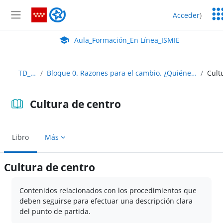
Salta al contenido principal
Ser
Aula_Formación_En Línea_ISMIE
Acceder
)
Ed
Panel lateral
Aula Virtual de EducaMadrid:
Aula_Formación_En Línea_ISMIE
TD_Abierto
Bloque 0. Razones para el cambio. ¿Quiénes somos? ¿Qué queremos ser? ¿En qué creemos?
Cultura de centro
Libro
Más
Cultura de centro
Requisitos de finalización
Contenidos relacionados con los procedimientos que
deben seguirse para efectuar una descripción clara
del punto de partida.