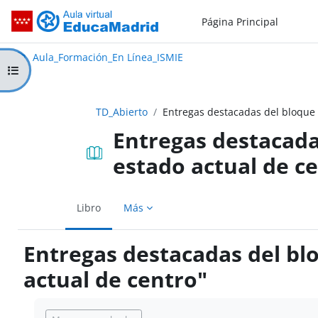
Salta al contenido principal
Página Principal
Aula_Formación_En Línea_ISMIE
Aula Virtual de EducaMadrid:
Aula_Formación_En Línea_ISMIE
Abrir índice del curso
TD_Abierto
Entregas destacadas del bloque 1
Entregas destacadas
estado actual de c
Libro
Más
Entregas destacadas del blo
actual de centro"
Requisitos de finalización