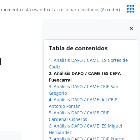
Servic
 momento está usando el acceso para invitados (
Acceder
)
Educa
Bloques
Salta Tabla de contenidos
Tabla de contenidos
l
1. Análisis DAFO / CAME IES Cortes de
Cádiz
2. Análisis DAFO / CAME IES CEPA
Fuencarral
3. Análisis DAFO / CAME CEIP San
Gregorio
4. Análisis DAFO / CAME del CEIP
Antonio Fontán
5. Análisis DAFO / CAME CEIP
Cardenal Cisneros
6. Análisis DAFO / CAME IES Miguel
Hernández
7. Analisis DAFO / CAME CEIP Puerto