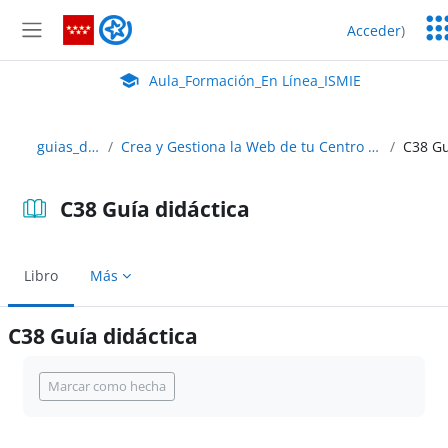
Salta al contenido principal
Ser
Aula_Formación_En Línea_ISMIE
Acceder
)
Ed
Panel lateral
Aula Virtual de EducaMadrid:
Aula_Formación_En Línea_ISMIE
guias_didacticas
Crea y Gestiona la Web de tu Centro con Wordpress en Educamadrid
C38 Guía didáctica
Libro
Más
C38 Guía didáctica
Requisitos de finalización
Marcar como hecha