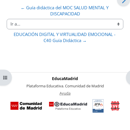
← Guía didáctica del MOC SALUD MENTAL Y 
DISCAPACIDAD
Ir a...
EDUCACIÓN DIGITAL Y VIRTUALIDAD EMOCIONAL - 
C40 Guía Didáctica →
Abrir índice del curso
EducaMadrid
-
Plataforma Educativa. Comunidad de Madrid
-
Ayuda
(en ventana nueva)
Certificación
Buzó
de
anóni
conformidad
del Pl
con el
Region
Esquema
contra 
Nacional de
Drogas
Seguridad
la
(categoría
Comuni
MEDIA). El
de Mad