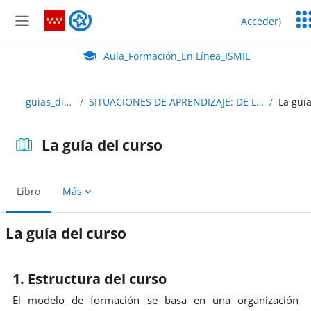
Salta al contenido principal
Ser
Aula_Formación_En Línea_ISMIE
Acceder
)
Ed
Panel lateral
Aula Virtual de EducaMadrid:
Aula_Formación_En Línea_ISMIE
guias_didacticas
SITUACIONES DE APRENDIZAJE: DE LA TEORIA A LA PRÁCTICA
La guía del curso
Libro
Más
La guía del curso
Requisitos de finalización
1. Estructura del curso
El modelo de formación se basa en una organización