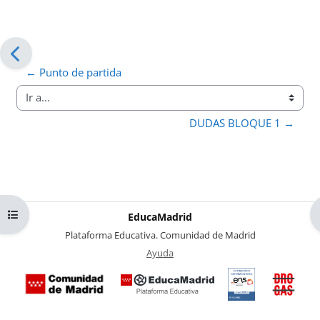
← Punto de partida
Ir a...
DUDAS BLOQUE 1 →
Abrir índice del curso
EducaMadrid
-
Plataforma Educativa. Comunidad de Madrid
-
Ayuda
(en ventana nueva)
Certificación
Buzó
de
anóni
conformidad
del Pl
con el
Region
Esquema
contra 
Nacional de
Drogas