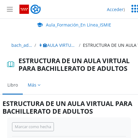
Salta al contenido principal
Ser
Aula_Formación_En Línea_ISMIE
Acceder
)
Ed
Panel lateral
Aula Virtual de EducaMadrid:
Aula_Formación_En Línea_ISMIE
bach_adultos_2edición
👩‍🏫AULA VIRTUAL BACHILLERATO ADULTOS
ESTRUCTURA DE UN AULA VIRTUAL
PARA BACHILLERATO DE ADULTOS
Libro
Más
ESTRUCTURA DE UN AULA VIRTUAL PARA
BACHILLERATO DE ADULTOS
Requisitos de finalización
Marcar como hecha