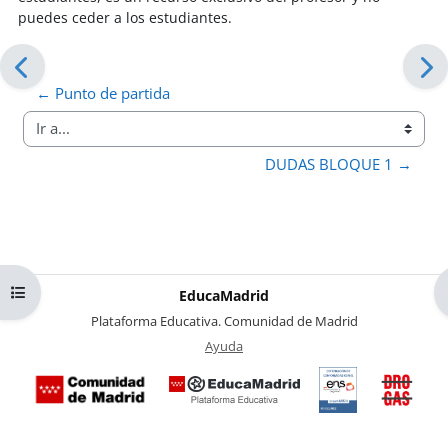
puedes ceder a los estudiantes.
← Punto de partida
Ir a...
DUDAS BLOQUE 1 →
Abrir índice del curso
EducaMadrid
-
Plataforma Educativa. Comunidad de Madrid
-
Ayuda
(en ventana nueva)
Certificación
Buzó
de
anóni
conformidad
del Pl
con el
Region
Esquema
contra 
Nacional de
Drogas
Seguridad