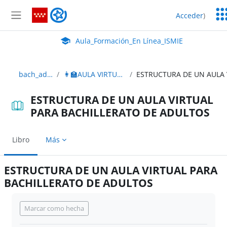
Salta al contenido principal
Ser
Aula_Formación_En Línea_ISMIE
Acceder
)
Ed
Panel lateral
Aula Virtual de EducaMadrid:
Aula_Formación_En Línea_ISMIE
bach_adultos_2edición
👩‍🏫AULA VIRTUAL BACHILLERATO ADULTOS
ESTRUCTURA DE UN AULA VIRTUAL
PARA BACHILLERATO DE ADULTOS
Libro
Más
ESTRUCTURA DE UN AULA VIRTUAL PARA
BACHILLERATO DE ADULTOS
Requisitos de finalización
Marcar como hecha