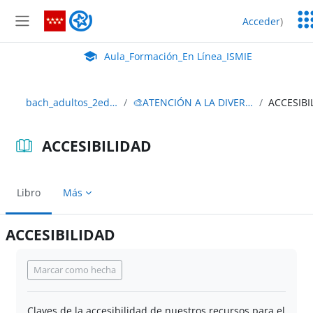
Salta al contenido principal
Ser
Aula_Formación_En Línea_ISMIE
Acceder
)
Ed
Panel lateral
Aula Virtual de EducaMadrid:
Aula_Formación_En Línea_ISMIE
bach_adultos_2edición
🎨ATENCIÓN A LA DIVERSIDAD
ACCESIBILIDAD
Libro
Más
ACCESIBILIDAD
Requisitos de finalización
Marcar como hecha
Claves de la accesibilidad de nuestros recursos para el