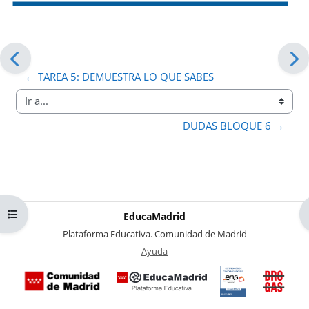
← TAREA 5: DEMUESTRA LO QUE SABES
Ir a...
DUDAS BLOQUE 6 →
Abrir índice del curso
EducaMadrid
-
Plataforma Educativa. Comunidad de Madrid
-
Ayuda
(en ventana nueva)
Certificación
Buzó
de
anóni
conformidad
del Pl
con el
Region
Esquema
contra 