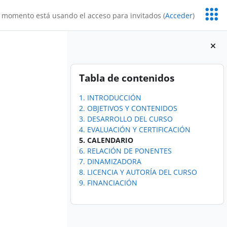
Servic
 momento está usando el acceso para invitados (
Acceder
)
Educa
Bloques
Salta Tabla de contenidos
Tabla de contenidos
1. INTRODUCCIÓN
2. OBJETIVOS Y CONTENIDOS
3. DESARROLLO DEL CURSO
4. EVALUACIÓN Y CERTIFICACIÓN
5. CALENDARIO
6. RELACIÓN DE PONENTES
7. DINAMIZADORA
8. LICENCIA Y AUTORÍA DEL CURSO
9. FINANCIACIÓN