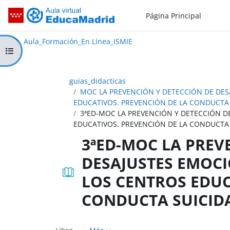
Salta al contenido principal
Página Principal
Aula_Formación_En Línea_ISMIE
Aula Virtual de EducaMadrid:
Aula_Formación_En Línea_ISMIE
Abrir índice del curso
guias_didacticas
MOC LA PREVENCIÓN Y DETECCIÓN DE DES
EDUCATIVOS. PREVENCIÓN DE LA CONDUCTA
3ªED-MOC LA PREVENCIÓN Y DETECCIÓN D
EDUCATIVOS. PREVENCIÓN DE LA CONDUCTA 
3ªED-MOC LA PREV
DESAJUSTES EMOCI
LOS CENTROS EDUC
CONDUCTA SUICIDA