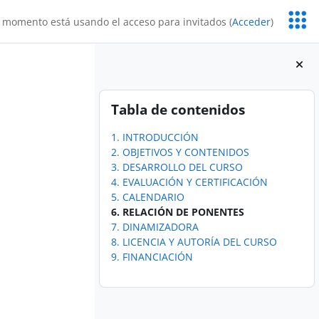
Servic
 momento está usando el acceso para invitados (
Acceder
)
Educa
Bloques
Salta Tabla de contenidos
Tabla de contenidos
1. INTRODUCCIÓN
2. OBJETIVOS Y CONTENIDOS
3. DESARROLLO DEL CURSO
4. EVALUACIÓN Y CERTIFICACIÓN
5. CALENDARIO
6. RELACIÓN DE PONENTES
7. DINAMIZADORA
8. LICENCIA Y AUTORÍA DEL CURSO
9. FINANCIACIÓN