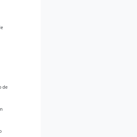
de
o de
en
o