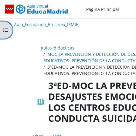
Salta al contenido principal
Página Principal
Aula_Formación_En Línea_ISMIE
Aula Virtual de EducaMadrid:
Aula_Formación_En Línea_ISMIE
Abrir índice del curso
guias_didacticas
MOC LA PREVENCIÓN Y DETECCIÓN DE DES
EDUCATIVOS. PREVENCIÓN DE LA CONDUCTA
3ªED-MOC LA PREVENCIÓN Y DETECCIÓN D
EDUCATIVOS. PREVENCIÓN DE LA CONDUCTA 
3ªED-MOC LA PREV
DESAJUSTES EMOCI
LOS CENTROS EDUC
CONDUCTA SUICIDA