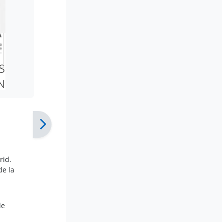
rid.
de la
de