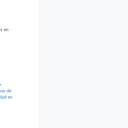
es en
 
as de 
dad en 