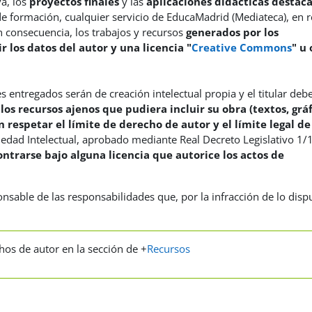
a, los
proyectos finales
y las
aplicaciones didácticas destac
de formación, cualquier servicio de EducaMadrid (Mediateca), en 
n consecuencia, los trabajos y recursos
generados por los
r los datos del autor y una licencia "
Creative Commons
" u 
es entregados serán de creación intelectual propia y el titular deb
,
los recursos ajenos que pudiera incluir su obra (textos, gráf
 respetar el límite de derecho de autor y el límite legal de
iedad Intelectual, aprobado mediante Real Decreto Legislativo 1/
ontrarse bajo alguna licencia que autorice los actos de
nsable de las responsabilidades que, por la infracción de lo disp
hos de autor en la sección de
+
Recursos