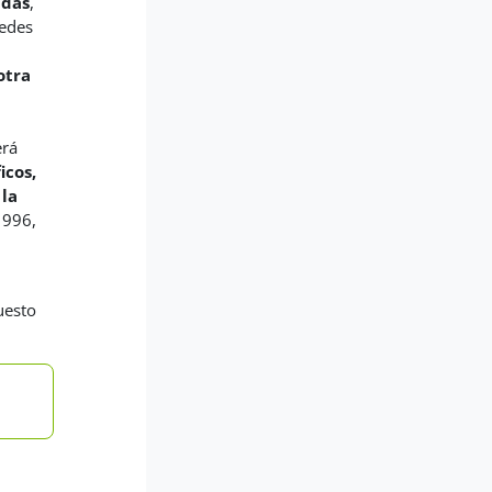
adas
,
redes
otra
erá
icos,
 la
1996,
uesto