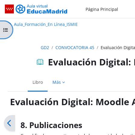
Salta al contenido principal
Página Principal
Aula_Formación_En Línea_ISMIE
Aula Virtual de EducaMadrid:
Aula_Formación_En Línea_ISMIE
Abrir índice del curso
GD2
CONVOCATORIA 45
Evaluación Digit
Evaluación Digital
Libro
Más
Evaluación Digital: Moodle 
Requisitos de finalización
8. Publicaciones